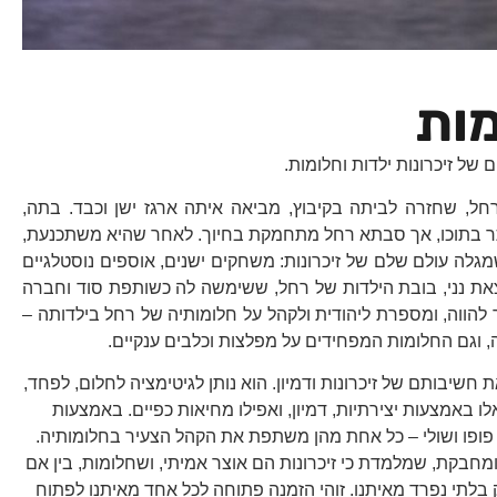
מות
של זיכרונות ילדות וחלומות.
, שחזרה לביתה בקיבוץ, מביאה איתה ארגז ישן וכבד. בתה,
תר בתוכו, אך סבתא רחל מתחמקת בחיוך. לאחר שהיא משתכנעת,
לה עולם שלם של זיכרונות: משחקים ישנים, אוספים נוסטלגיים
מצאת נני, בובת הילדות של רחל, ששימשה לה כשותפת סוד וחברה
ר להווה, ומספרת ליהודית ולקהל על חלומותיה של רחל בילדותה –
, וגם החלומות המפחידים על מפלצות וכלבים ענקיים.
חשיבותם של זיכרונות ודמיון. הוא נותן לגיטימציה לחלום, לפחד,
 באמצעות יצירתיות, דמיון, ואפילו מחיאות כפיים. באמצעות
, פופו ושולי – כל אחת מהן משתפת את הקהל הצעיר בחלומותיה.
מחבקת, שמלמדת כי זיכרונות הם אוצר אמיתי, ושחלומות, בין אם
 בלתי נפרד
מאיתנו. זוהי הזמנה פתוחה לכל אחד מאיתנו לפתוח