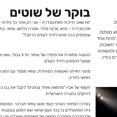
בוקר של שוטים
"אז שאני חייכתי לאלכסנדרה – אני רק אחר כך גיליתי 
אלכסנדרה – והיא, אַרְזָה מילר, אמרה בלחש. עוזאי, בח
סע מטלטל,
שתפסיק ככה סתם לחייך לעולם הרחב?"
 להיות אחד
 תשובות,
ם ולמשפחה
ההצגה מתארת את סיפורו של עוזאי, חריג גבולי, גאון ו
ם בחייו,
מסוגל להפסיק לחייך לעולם.
מתוך ראייתו האנושית המיוחדת, עוזאי מספר עם המון הו
האישי כחריג,
הקושי של אביו "מהמאה ואחד צנחנים" לקבל את בנו כפי
להיקלט בחברה הישראלית.
במרכז הסיפור הטרגי-קומי מוצג עוזאי חברוני המתמודד
גילו המתעללים בו בכל פעם שהוא יוצא למסע בעקבות 
אלכסנדרה והמקרה הקשה של משפחתו ששכלה שני בנ