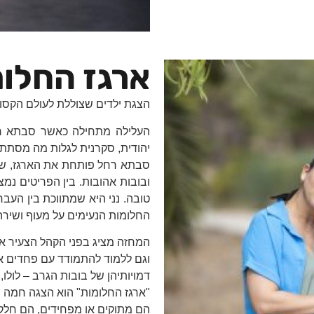
ארגז החלו
הצגת ילדים שצוללת לעולם הקסום 
העלילה מתחילה כאשר סבתא רחל
יהודית, סקרנית לגלות מה מסת
סבתא רחל פותחת את הארגז, שמג
ובובות אהובות. בין הפריטים נ
טובה. נני היא שמתווכת בין העב
החלומות הנעימים על מעוף ושירה
המחזה מציג בפני הקהל הצעיר את 
וגם ללמוד להתמודד עם פחדים אלו
דמויותיהן של בובות הגרב – לולו
"ארגז החלומות" הוא הצגה חמה ו
הם מתוקים או מפחידים, הם חלק