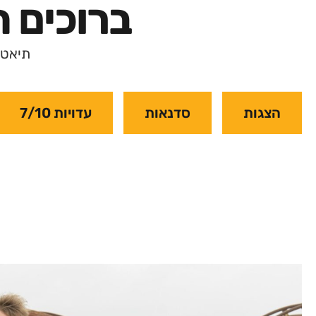
ברוכים ה
תיאטר
הצגות
סדנאות
עדויות 7/10