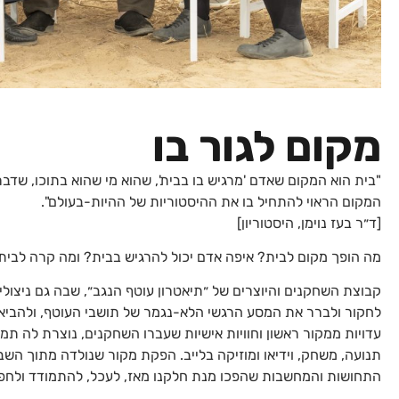
מקום לגור בו
"בית הוא המקום שאדם 'מרגיש בו בבית', שהוא מי שהוא בתוכו, שדבר ב
המקום הראוי להתחיל בו את ההיסטוריות של ההיות-בעולם".
[ד״ר בעז נוימן, היסטוריון]
מה הופך מקום לבית? איפה אדם יכול להרגיש בבית? ומה קרה לבית 
קבוצת השחקנים והיוצרים של ״תיאטרון עוטף הנגב״, שבה גם ניצולי
לחקור ולברר את המסע הרגשי הלא-נגמר של תושבי העוטף, ולהביאו
עדויות ממקור ראשון וחוויות אישיות שעברו השחקנים, נוצרת לה ת
תנועה, משחק, וידיאו ומוזיקה בלייב. הפקת מקור שנולדה מתוך הש
התחושות והמחשבות שהפכו מנת חלקנו מאז, לעכל, להתמודד ולחפ